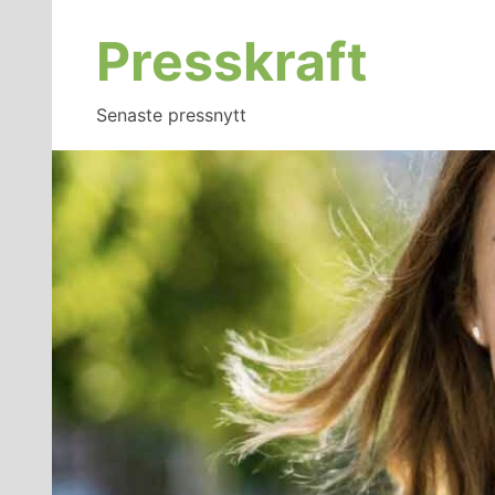
Hoppa
till
Presskraft
innehåll
Senaste pressnytt