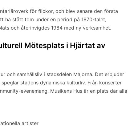
arläroverk för flickor, och blev senare den första
t ha stått tom under en period på 1970-talet,
plats och återinvigdes 1984 med ny verksamhet.
turell Mötesplats i Hjärtat av
tur och samhällsliv i stadsdelen Majorna. Det erbjuder
speglar stadens dynamiska kulturliv. Från konserter
ommunity-evenemang, Musikens Hus är en plats där alla
tionella artister