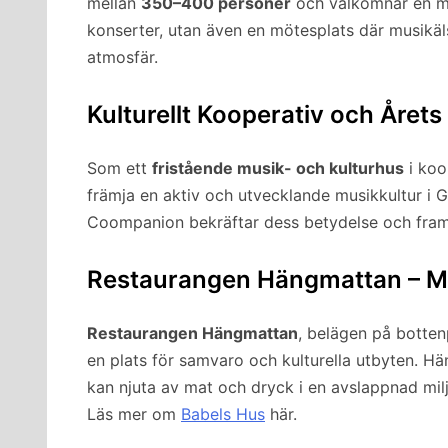
mellan
350–400 personer
och välkomnar en mån
konserter, utan även en mötesplats där musikäl
atmosfär.
Kulturellt Kooperativ och Året
Som ett
fristående musik- och kulturhus
i koo
främja en aktiv och utvecklande musikkultur i
Coompanion bekräftar dess betydelse och framg
Restaurangen Hängmattan – M
Restaurangen Hängmattan
, belägen på botten
en plats för samvaro och kulturella utbyten. H
kan njuta av mat och dryck i en avslappnad milj
Läs mer om
Babels Hus
här.