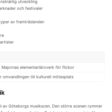
nstnärlig utveckling
nader och festivaler
 typer av framträdanden
re
artister
Majornas elementarläroverk för flickor
 omvandlingen till kulturell mötesplats
ik
el av Göteborgs musikscen. Den större scenen rymmer