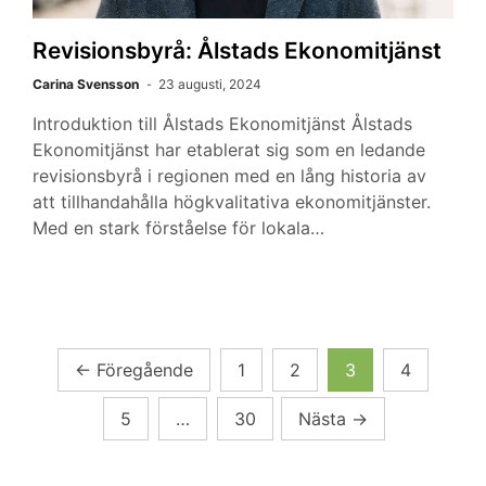
Revisionsbyrå: Ålstads Ekonomitjänst
Carina Svensson
23 augusti, 2024
Introduktion till Ålstads Ekonomitjänst Ålstads
Ekonomitjänst har etablerat sig som en ledande
revisionsbyrå i regionen med en lång historia av
att tillhandahålla högkvalitativa ekonomitjänster.
Med en stark förståelse för lokala…
Sidnumrering
←
Föregående
1
2
3
4
för
5
…
30
Nästa
→
inlägg