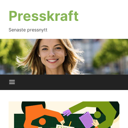
Hoppa
till
Presskraft
innehåll
Senaste pressnytt