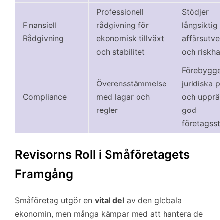
Professionell
Stödjer
Finansiell
rådgivning för
långsiktig
Rådgivning
ekonomisk tillväxt
affärsutve
och stabilitet
och riskha
Förebygg
Överensstämmelse
juridiska 
Compliance
med lagar och
och upprät
regler
god
företagss
Revisorns Roll i Småföretagets
Framgång
Småföretag utgör en
vital del
av den globala
ekonomin, men många kämpar med att hantera de