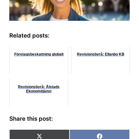
Related posts:
Företagsbeskattning globalt
Revisionsbyrå: Ellanbo KB
Revisionsbyrå: Ålstads
Ekonomitjänst
Share this post:
Dela
Dela
X
F