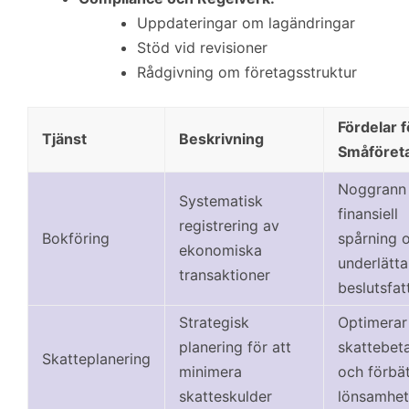
Uppdateringar om lagändringar
Stöd vid revisioner
Rådgivning om företagsstruktur
Fördelar f
Tjänst
Beskrivning
Småföret
Noggrann
Systematisk
finansiell
registrering av
Bokföring
spårning 
ekonomiska
underlätta
transaktioner
beslutsfa
Strategisk
Optimerar
planering för att
skattebeta
Skatteplanering
minimera
och förbät
skatteskulder
lönsamhe