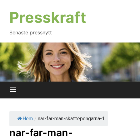
Hoppa
till
Presskraft
innehåll
Senaste pressnytt
Hem
/
nar-far-man-skattepengarna-1
nar-far-man-