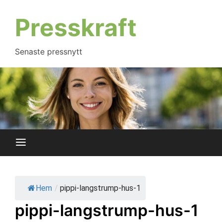
Hoppa
till
Presskraft
innehåll
Senaste pressnytt
Hem
/
pippi-langstrump-hus-1
pippi-langstrump-hus-1