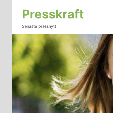
Hoppa
till
Presskraft
innehåll
Senaste pressnytt