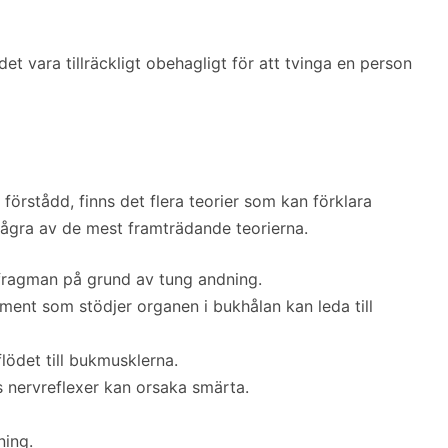
 det vara tillräckligt obehagligt för att tvinga en person
t förstådd, finns det flera teorier som kan förklara
ågra av de mest framträdande teorierna.
afragman på grund av tung andning.
ament som stödjer organen i bukhålan kan leda till
flödet till bukmusklerna.
s nervreflexer kan orsaka smärta.
ning.