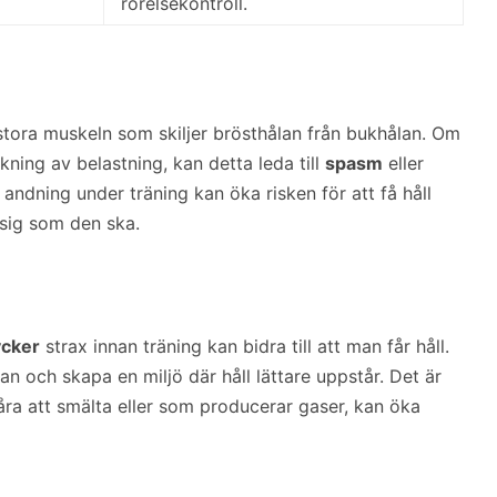
rörelsekontroll.
stora muskeln som skiljer brösthålan från bukhålan. Om
ökning av belastning, kan detta leda till
spasm
eller
tlig andning under träning kan öka risken för att få håll
 sig som den ska.
ycker
strax innan träning kan bidra till att man får håll.
n och skapa en miljö där håll lättare uppstår. Det är
åra att smälta eller som producerar gaser, kan öka