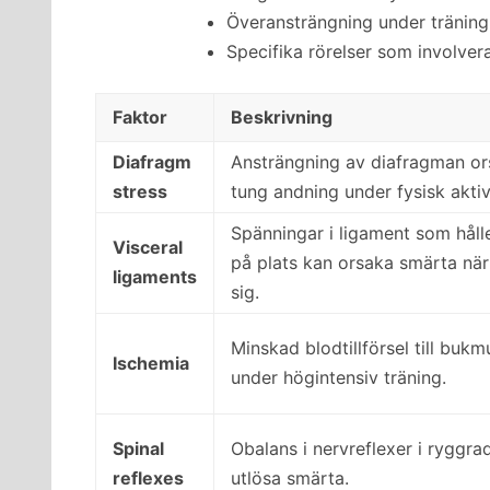
Överansträngning under träning
Specifika rörelser som involver
Faktor
Beskrivning
Diafragm
Ansträngning av diafragman o
stress
tung andning under fysisk aktiv
Spänningar i ligament som håll
Visceral
på plats kan orsaka smärta när
ligaments
sig.
Minskad blodtillförsel till bukm
Ischemia
under högintensiv träning.
Spinal
Obalans i nervreflexer i ryggra
reflexes
utlösa smärta.