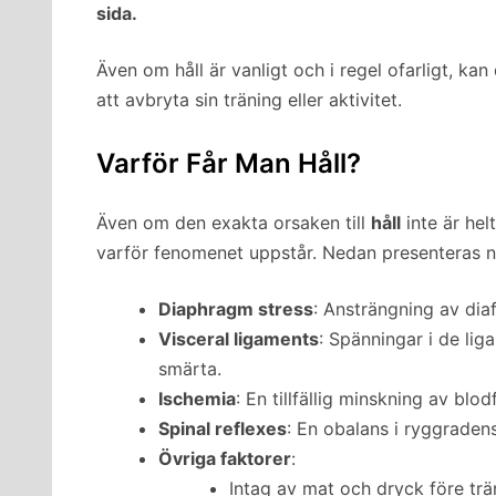
sida.
Även om håll är vanligt och i regel ofarligt, kan
att avbryta sin träning eller aktivitet.
Varför Får Man Håll?
Även om den exakta orsaken till
håll
inte är hel
varför fenomenet uppstår. Nedan presenteras n
Diaphragm stress
: Ansträngning av di
Visceral ligaments
: Spänningar i de lig
smärta.
Ischemia
: En tillfällig minskning av blod
Spinal reflexes
: En obalans i ryggraden
Övriga faktorer
:
Intag av mat och dryck före trä