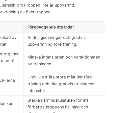
, särskilt om kroppen inte är uppvärmd.
ar vridning av överkroppen.
Förebyggande åtgärder
rsakad av
Andningsövningar och gradvis
itet.
uppvärmning före träning.
er organen
Minska intensiteten och varaktigheten
 man rör
av träningen.
Undvik att äta stora måltider före
usklerna
träning och öka gradvis träningens
intensitet.
Stärka kärnmuskulaturen för att
den kan
förbättra kroppens hållning och