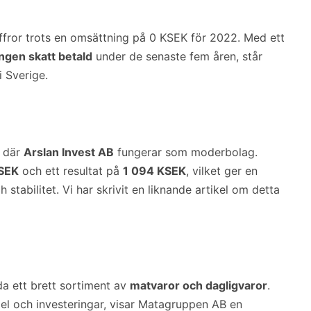
siffror trots en omsättning på 0 KSEK för 2022. Med ett
ingen skatt betald
under de senaste fem åren, står
i Sverige.
n där
Arslan Invest AB
fungerar som moderbolag.
SEK
och ett resultat på
1 094 KSEK
, vilket ger en
tabilitet. Vi har skrivit en liknande artikel om detta
da ett brett sortiment av
matvaror och dagligvaror
.
l och investeringar, visar Matagruppen AB en