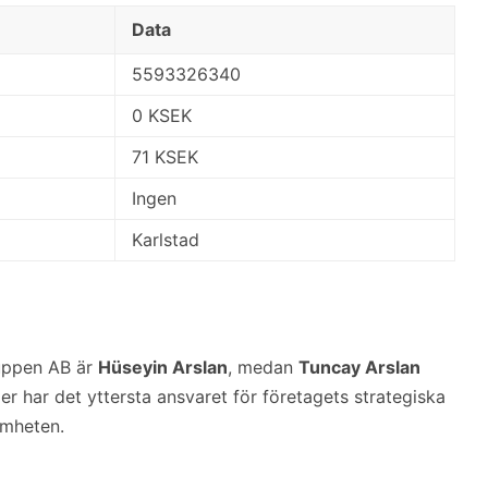
Data
5593326340
0 KSEK
71 KSEK
Ingen
Karlstad
uppen AB är
Hüseyin Arslan
, medan
Tuncay Arslan
der har det yttersta ansvaret för företagets strategiska
amheten.