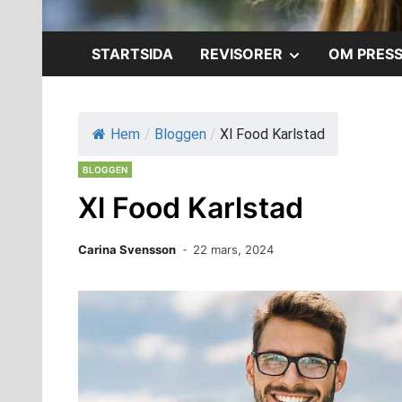
VISA
STARTSIDA
REVISORER
OM PRES
UNDERMENY
Hem
/
Bloggen
/
Xl Food Karlstad
BLOGGEN
Xl Food Karlstad
Carina Svensson
22 mars, 2024