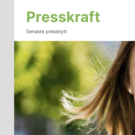
Hoppa
till
Presskraft
innehåll
Senaste pressnytt