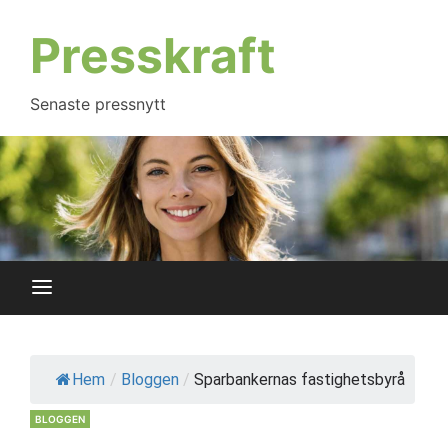
Hoppa
till
Presskraft
innehåll
Senaste pressnytt
Hem
/
Bloggen
/
Sparbankernas fastighetsbyrå
BLOGGEN